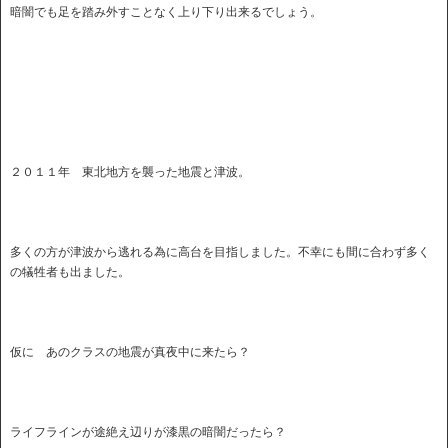
暗闇でも足を踏み外すことなく上り下り出来るでしょう。
２０１１年 東北地方を襲った地震と津波。
多くの方が津波から逃れる為に高台を目指しました。不幸にも間に合わず多く
の犠牲者も出ました。
仮に あのクラスの地震が真夜中に来たら？
ライフラインが途絶え辺りが漆黒の暗闇だったら？