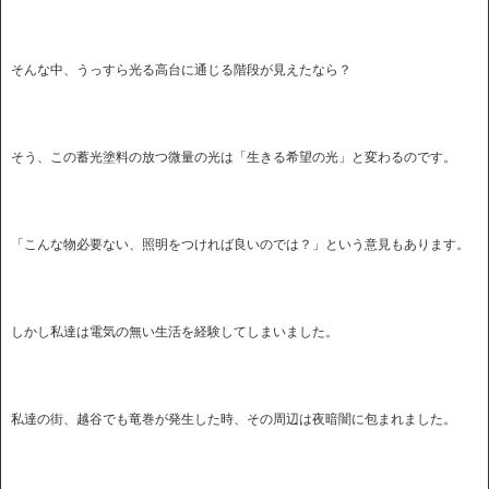
そんな中、うっすら光る高台に通じる階段が見えたなら？
そう、この蓄光塗料の放つ微量の光は「生きる希望の光」と変わるのです。
「こんな物必要ない、照明をつければ良いのでは？」という意見もあります。
しかし私達は電気の無い生活を経験してしまいました。
私達の街、越谷でも竜巻が発生した時、その周辺は夜暗闇に包まれました。