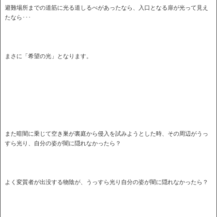
避難場所までの道筋に光る道しるべがあったなら、入口となる扉が光って見え
たなら･･･
まさに「希望の光」となります。
また暗闇に乗じて空き巣が裏庭から侵入を試みようとした時、その周辺がうっ
すら光り、自分の姿が闇に隠れなかったら？
よく変質者が出没する物陰が、うっすら光り自分の姿が闇に隠れなかったら？