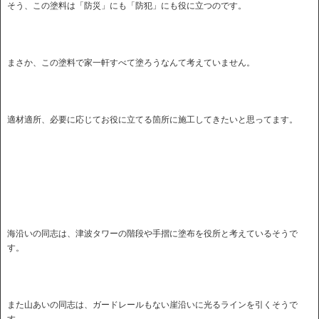
そう、この塗料は「防災」にも「防犯」にも役に立つのです。
まさか、この塗料で家一軒すべて塗ろうなんて考えていません。
適材適所、必要に応じてお役に立てる箇所に施工してきたいと思ってます。
海沿いの同志は、津波タワーの階段や手摺に塗布を役所と考えているそうで
す。
また山あいの同志は、ガードレールもない崖沿いに光るラインを引くそうで