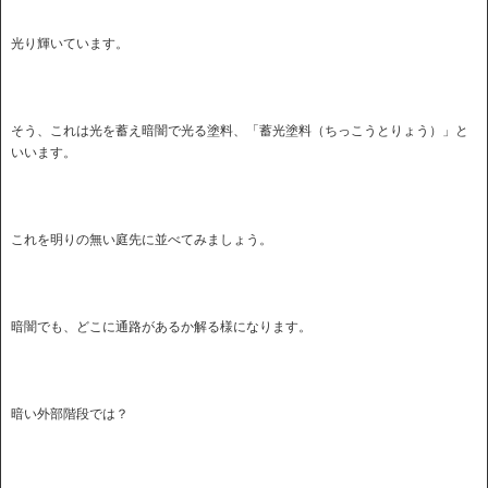
光り輝いています。
そう、これは光を蓄え暗闇で光る塗料、「蓄光塗料（ちっこうとりょう）」と
いいます。
これを明りの無い庭先に並べてみましょう。
暗闇でも、どこに通路があるか解る様になります。
暗い外部階段では？