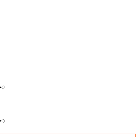
！
◆◇
◆◇