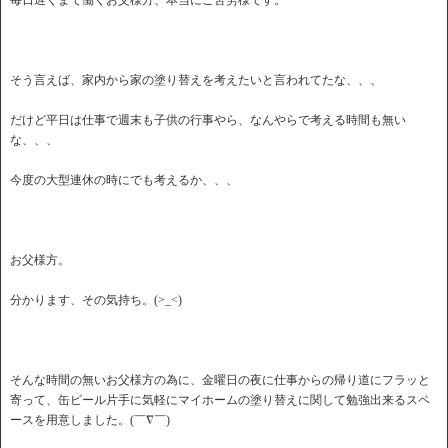
毎日遅くまで働くお父様方、本当にご苦労様です。
そう言えば、家内から家の塗り替えを考えたいと言われてたな、、、
だけど平日は仕事で週末も子供の行事やら、なんやらで考える時間も無い
な、、、
今度の大型連休の時にでも考えるか、、、
お父様方。
分かります、その気持ち。(>_<)
そんな時間の無いお父様方の為に、金曜日の夜に仕事からの帰り道にフラッと
寄って、缶ビール片手に気軽にマイホームの塗り替えに関して勉強出来るスペ
ースを用意しました。(￣∇￣)