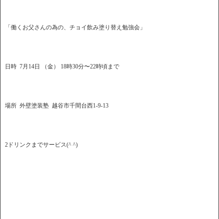
「働くお父さんの為の、チョイ飲み塗り替え勉強会」
日時 7月14日 （金） 18時30分〜22時頃まで
場所 外壁塗装塾 越谷市千間台西1-9-13
2ドリンクまでサービス(^ ^)