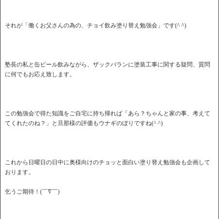
それが「働くお父さんの為の、チョイ飲み塗り替え勉強会」です(^ ^)
塾長の私と缶ビール飲みながら、ザックバランに塗装工事に関する疑問、質問
に何でもお応え致します。
この勉強会で得た知識をご自宅に持ち帰れば「あら？ちゃんと家の事、考えて
てくれたのね？」と旦那様の評価もウナギのぼりですね(^ ^)
これから日曜日の日中に奥様向けのチョッと面白い塗り替え勉強会も企画して
おります。
乞うご期待！(￣∇￣)