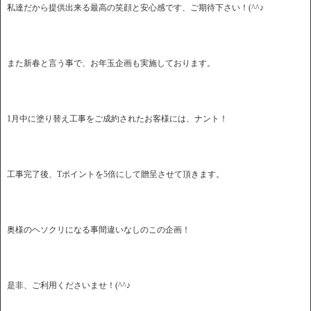
私達だから提供出来る最高の笑顔と安心感です、ご期待下さい！(^^♪
また新春と言う事で、お年玉企画も実施しております。
1月中に塗り替え工事をご成約されたお客様には、ナント！
工事完了後、Tポイントを5倍にして贈呈させて頂きます。
奥様のヘソクリになる事間違いなしのこの企画！
是非、ご利用くださいませ！(^^♪