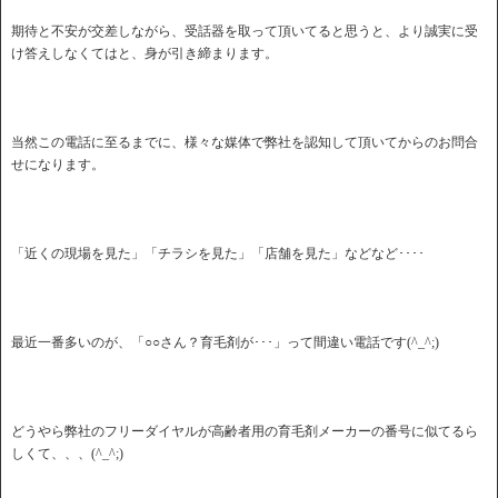
期待と不安が交差しながら、受話器を取って頂いてると思うと、より誠実に受
け答えしなくてはと、身が引き締まります。
当然この電話に至るまでに、様々な媒体で弊社を認知して頂いてからのお問合
せになります。
「近くの現場を見た」「チラシを見た」「店舗を見た」などなど････
最近一番多いのが、「○○さん？育毛剤が･･･」って間違い電話です(^_^;)
どうやら弊社のフリーダイヤルが高齢者用の育毛剤メーカーの番号に似てるら
しくて、、、(^_^;)