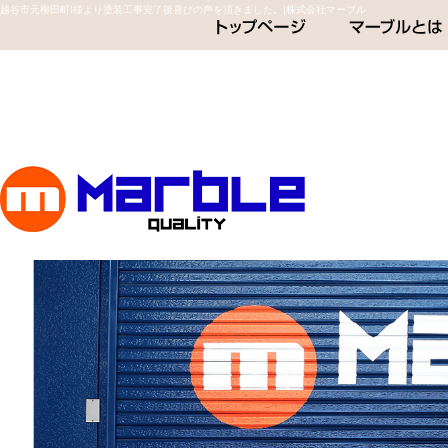
越谷市元柳田町I様より塗装工事完了後喜びの声を頂きました。|株式会社マーブル