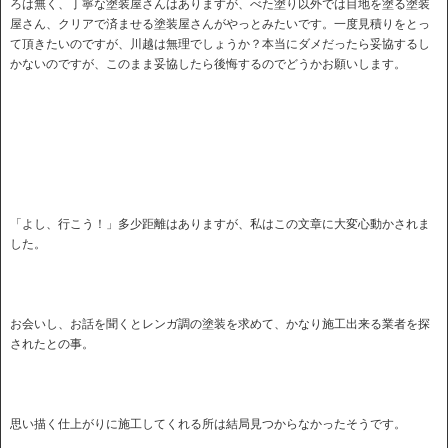
ろは無く、丁寧な塗装屋さんはありますが、べた塗り以外では目地を塗る塗装
屋さん、クリアで済ませる塗装屋さんがやっとみたいです。一度見積りをとっ
て頂きたいのですが、川越は無理でしょうか？本当にダメだったら妥協するし
かないのですが、このまま妥協したら後悔するのでどうかお願いします。
「よし、行こう！」多少距離はありますが、私はこの文章に大変心動かされま
した。
お会いし、お話を聞くとレンガ調の塗装を求めて、かなり施工出来る業者を探
されたとの事。
思い描く仕上がりに施工してくれる所は結局見つからなかったそうです。