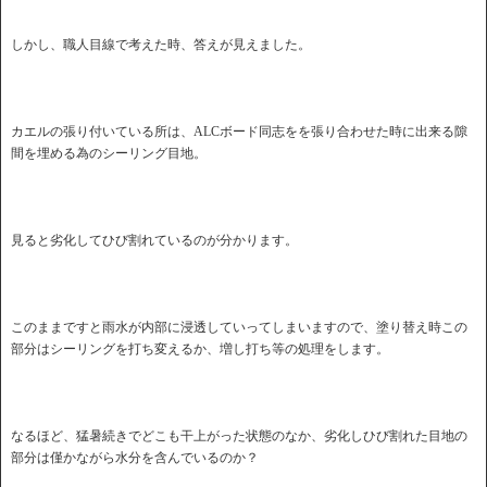
しかし、職人目線で考えた時、答えが見えました。
カエルの張り付いている所は、ALCボード同志をを張り合わせた時に出来る隙
間を埋める為のシーリング目地。
見ると劣化してひび割れているのが分かります。
このままですと雨水が内部に浸透していってしまいますので、塗り替え時この
部分はシーリングを打ち変えるか、増し打ち等の処理をします。
なるほど、猛暑続きでどこも干上がった状態のなか、劣化しひび割れた目地の
部分は僅かながら水分を含んでいるのか？