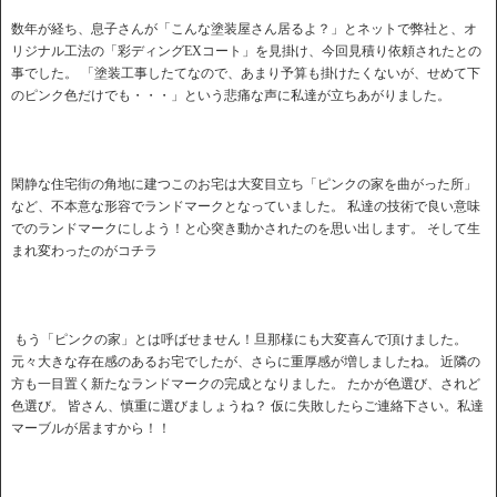
数年が経ち、息子さんが「こんな塗装屋さん居るよ？」とネットで弊社と、オ
リジナル工法の「彩ディングEXコート」を見掛け、今回見積り依頼されたとの
事でした。 「塗装工事したてなので、あまり予算も掛けたくないが、せめて下
のピンク色だけでも・・・」という悲痛な声に私達が立ちあがりました。
閑静な住宅街の角地に建つこのお宅は大変目立ち「ピンクの家を曲がった所」
など、不本意な形容でランドマークとなっていました。 私達の技術で良い意味
でのランドマークにしよう！と心突き動かされたのを思い出します。 そして生
まれ変わったのがコチラ
もう「ピンクの家」とは呼ばせません！旦那様にも大変喜んで頂けました。
元々大きな存在感のあるお宅でしたが、さらに重厚感が増しましたね。 近隣の
方も一目置く新たなランドマークの完成となりました。 たかが色選び、されど
色選び。 皆さん、慎重に選びましょうね？ 仮に失敗したらご連絡下さい。私達
マーブルが居ますから！！