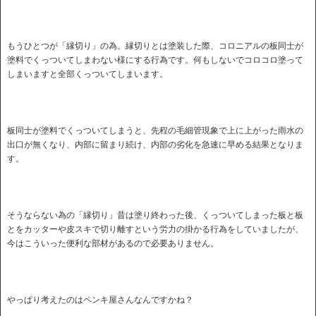
もうひとつが「縁切り」の為。縁切りとは塗装した際、コロニアルの板同士が
塗料でくっついてしまわない様にする行為です。何もしないでコロコロ塗って
しまいますと全部くっついてしまいます。
板同士が塗料でくっついてしまうと、先程の毛細管現象で上に上がった雨水の
出口が無くなり、内部に留まり続け、内部の劣化を急速に早める結果となりま
す。
そうならない為の「縁切り」昔は塗り終わった後、くっついてしまった板と板
とをカッターや皮スキで切り離すという労力の掛かる行為をしていましたが、
今はこういった便利な部材があるので必要ありません。
やっぱり考えたのはペンキ屋さんなんですかね？