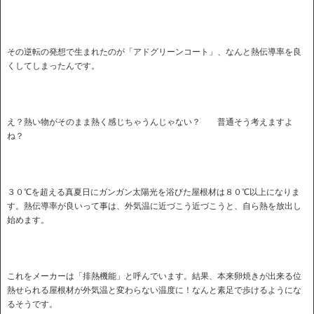
その逆転の発想で生まれたのが「アドグリーンコート」、なんと熱伝導率を良
くしてしまったんです。
え？熱い物がそのまま熱く感じちゃうんじゃない？ 普通そう考えますよ
ね？
３０℃を超える真夏日にガンガン太陽光を浴びた屋根材は８０℃以上になりま
す。熱伝導率が良いって事は、外気温に近づこう近づこうと、自ら熱を放出し
始めます。
これをメーカーは「排熱機能」と呼んでいます。結果、本来卵焼きが出来る位
熱せられる屋根材が外気温と変わらない温度に！なんと素足で歩けるようにな
るそうです。