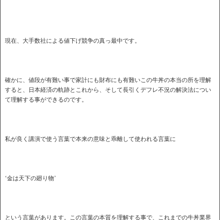
現在、大手数社による値下げ競争の真っ最中です。
確かに、値段が有難い事で家計にも財布にも有難いこの牛丼の本当の所を理解
すると、日本経済の軌跡とこれから、そして長引くデフレ不況の解決法につい
て理解する事ができるのです。
私が良く講演で使う言葉で本来の意味と乖離して使われる言葉に
‘金は天下の廻り物’
という言葉があります。この言葉の本質を理解する事で、これまでの牛丼業界