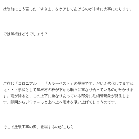
塗装前にこう言った「すきま」をケアしてあげるのが非常に大事になります。
では屋根はどうでしょう？
ご存じ「コロニアル」、「カラーベスト」の屋根です。だいぶ劣化してますね
ぇ・・・形状として屋根材の板が下から順々に重なり合っているのが分かりま
す。雨が降ると、この上下に重なりあっている部分に毛細管現象が発生しま
す。隙間からジワァ～っと上へ上へ雨水を吸い上げてしまうのです。
そこで塗装工事の際、登場するのがこちら