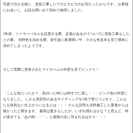
写真で分かる様に、塗装工事したてのピカピカのお宅だったからです。 お客様
にお会いし、お話を聞いみて初めて納得しました。
3年前、ソーラーパネルを設置する際、足場があるのでついでに塗装工事もした
との事。 当時色を決める際、多忙故に夜薄暗い中、小さな色見本を見て簡単に
決めてしまったようです。
そして実際に塗装されたマイホームの外壁を見てビックリ！
「こんな色だったか？」気付いた時には時すでに遅し・・・ピンク色の外壁に
なりました。 しかも意匠性のあるサイディングを1色で塗りつぶすと、こんな
にも味気ない仕上がりになるとは・・・ そんな説明も当時施工した業者からは
無かったと聞きます。 最初は驚きもしたが、いずれ慣れるかな？と思えど、時
が過ぎても「あの時・・・」と後悔の念に苛まれるばかり・・・