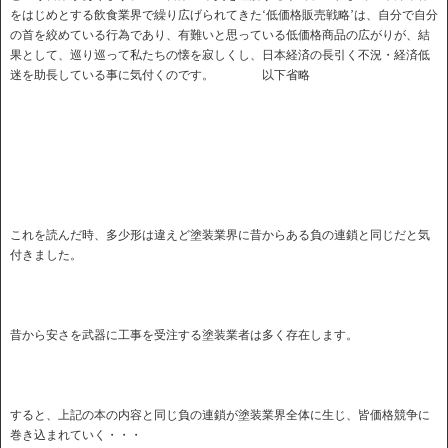
をはじめとする飲食業界で繰り広げられてきた‘低価格販売戦略’は、自分で自分
の首を絞めている行為であり、有難いと思っている低価格商品の広がりが、結
果として、巡り巡って私たちの懐を寂しくし、日本経済の長引く不況・経済低
迷を助長している事に気付くのです。 以下省略
これを読んだ時、多少形は違えど塗装業界に昔からある負の連鎖と同じだと気
付きました。
昔から安さを武器に工事を受注する塗装業者は多く存在します。
すると、上記の本の内容と同じ負の連鎖が塗装業界全体に生じ、皆価格競争に
巻き込まれていく・・・