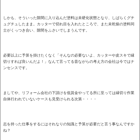
しかも、そういった隙間に入り込んだ塗料は未硬化状態となり、しばらくグチ
ュグチュしたまま。カッターで切れ目を入れたところで、また未乾燥の塗料同
士がくっつき合い、隙間をふさいでしまうんです。
必要以上に予算を掛けたくなく「そんなの必要ないよ、カッターや皮スキで縁
切りすれば良いんだよ！」なんて言ってる昔ながらの考え方の会社は今ではナ
ンセンスです。
ましてや、リフォーム会社の下請けを低賃金やってる所に至っては縁切り作業
自体行われていないケースも見受けられる次第・・・・
志を持った仕事をするにはそれなりの知識と予算が必要だと言う事なんですか
ね？