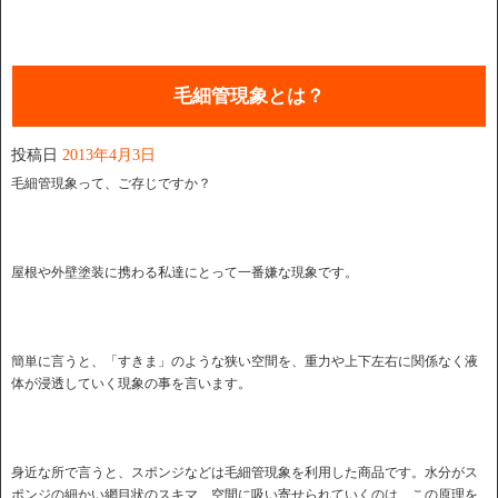
毛細管現象とは？
投稿日
2013年4月3日
毛細管現象って、ご存じですか？
屋根や外壁塗装に携わる私達にとって一番嫌な現象です。
簡単に言うと、「すきま」のような狭い空間を、重力や上下左右に関係なく液
体が浸透していく現象の事を言います。
身近な所で言うと、スポンジなどは毛細管現象を利用した商品です。水分がス
ポンジの細かい網目状のスキマ、空間に吸い寄せられていくのは、この原理を