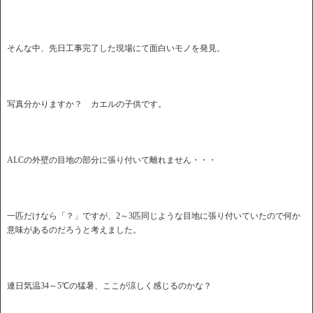
そんな中、先日工事完了した現場にて面白いモノを発見。
写真分かりますか？ カエルの子供です。
ALCの外壁の目地の部分に張り付いて離れません・・・
一匹だけなら「？」ですが、2～3匹同じような目地に張り付いていたので何か
意味があるのだろうと考えました。
連日気温34～5℃の猛暑、ここが涼しく感じるのかな？