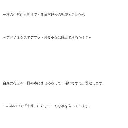
一杯の牛丼から見えてくる日本経済の軌跡とこれから
～アベノミクスでデフレ・外食不況は脱出できるか！？～
自身の考えを一冊の本にまとめるって、凄いですね。尊敬します。
この本の中で「牛丼」に対してこんな事を言っています。