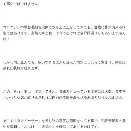
て塞いではいけません。
コロニアルの場合毛細管現象で水が上に上がってきても、適度に排水出来る構
造ではあります。当然ですよね、そうでなければ全戸雨漏りしちゃいますもん
ね？
しかし雨が止んでも、狭いすきまに入り込んだ雨水はしばらく留まり、内部は
蒸れた状態が続きます。
この「蒸れ」要は「湿気」ですね、骨組みとなっている木材には天敵、長年そ
ういった状態が繰り返されれば内部の木部を腐らせる原因となりかねません。
そこで「タスペーサー」を差し込み適度な隙間をつくる事で、毛細管現象の発
生を緩和し「水はけ」「通気性」を確保してあげるわけです。