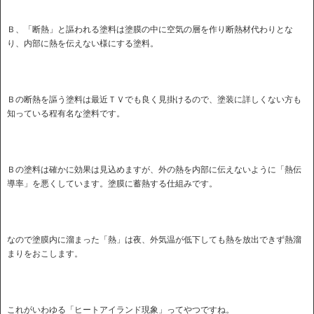
Ｂ、「断熱」と謳われる塗料は塗膜の中に空気の層を作り断熱材代わりとな
り、内部に熱を伝えない様にする塗料。
Ｂの断熱を謳う塗料は最近ＴＶでも良く見掛けるので、塗装に詳しくない方も
知っている程有名な塗料です。
Ｂの塗料は確かに効果は見込めますが、外の熱を内部に伝えないように「熱伝
導率」を悪くしています。塗膜に蓄熱する仕組みです。
なので塗膜内に溜まった「熱」は夜、外気温が低下しても熱を放出できず熱溜
まりをおこします。
これがいわゆる「ヒートアイランド現象」ってやつですね。