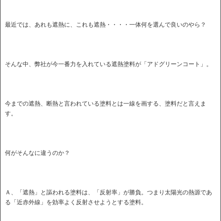
最近では、あれも遮熱に、これも遮熱・・・・一体何を選んで良いのやら？
そんな中、弊社が今一番力を入れている遮熱塗料が「アドグリーンコート」。
今までの遮熱、断熱と言われている塗料とは一線を画する、塗料だと言えま
す。
何がそんなに違うのか？
Ａ、「遮熱」と謳われる塗料は、「反射率」が勝負。つまり太陽光の熱源であ
る「近赤外線」を効率よく反射させようとする塗料。