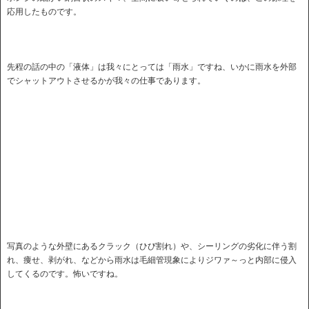
応用したものです。
先程の話の中の「液体」は我々にとっては「雨水」ですね、いかに雨水を外部
でシャットアウトさせるかが我々の仕事であります。
写真のような外壁にあるクラック（ひび割れ）や、シーリングの劣化に伴う割
れ、痩せ、剥がれ、などから雨水は毛細管現象によりジワァ～っと内部に侵入
してくるのです。怖いですね。