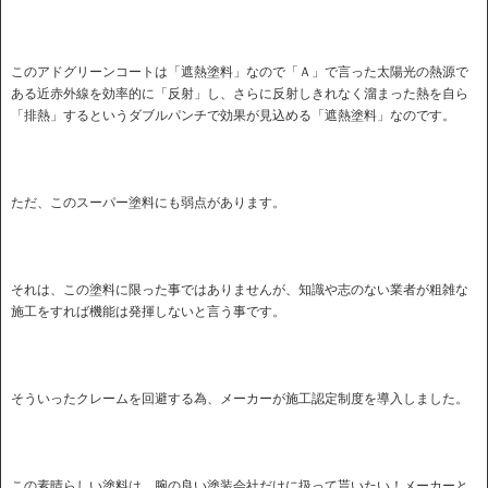
このアドグリーンコートは「遮熱塗料」なので「Ａ」で言った太陽光の熱源で
ある近赤外線を効率的に「反射」し、さらに反射しきれなく溜まった熱を自ら
「排熱」するというダブルパンチで効果が見込める「遮熱塗料」なのです。
ただ、このスーパー塗料にも弱点があります。
それは、この塗料に限った事ではありませんが、知識や志のない業者が粗雑な
施工をすれば機能は発揮しないと言う事です。
そういったクレームを回避する為、メーカーが施工認定制度を導入しました。
この素晴らしい塗料は、腕の良い塗装会社だけに扱って貰いたい！メーカーと