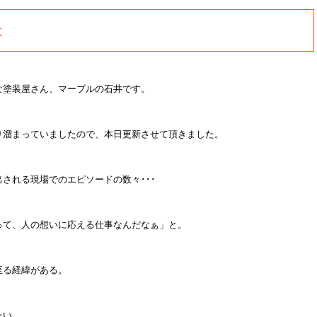
は
な塗装屋さん、マーブルの石井です。
り溜まっていましたので、本日更新させて頂きました。
される現場でのエピソードの数々･･･
って、人の想いに応える仕事なんだなぁ」と。
至る経緯がある。
たい。